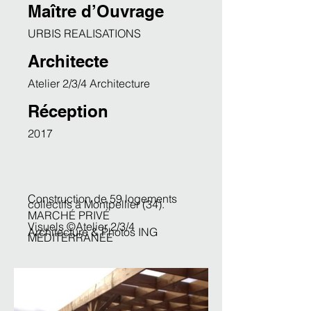
Maître d’Ouvrage
URBIS REALISATIONS
Architecte
Atelier 2/3/4 Architecture
Réception
2017
Construction de 59 logements
collectifs à Montpellier (34).
MARCHÉ PRIVÉ
Visuels ©Atelier 2/3/4
Architecture & Photos ING
MÉDITERRANÉE