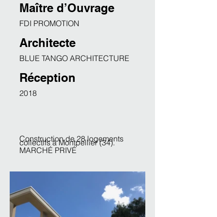
Maître d’Ouvrage
FDI PROMOTION
Architecte
BLUE TANGO ARCHITECTURE
Réception
2018
Construction de 28 logements
collectifs à Montpellier (34).
MARCHÉ PRIVÉ